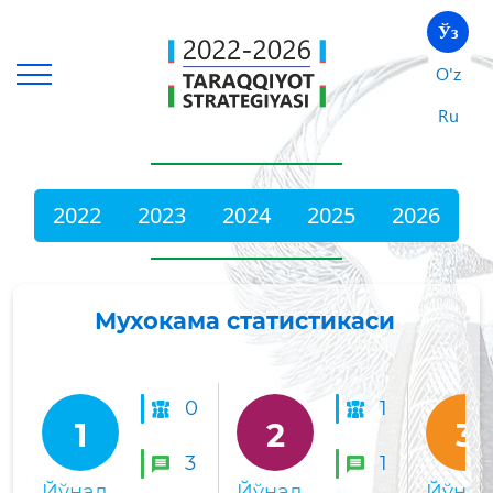
Ўз
O'z
Ru
2022
2023
2024
2025
2026
Мухокама статистикаси
0
1
1
2
3
3
1
Йўнал
Йўнал
Йўнал