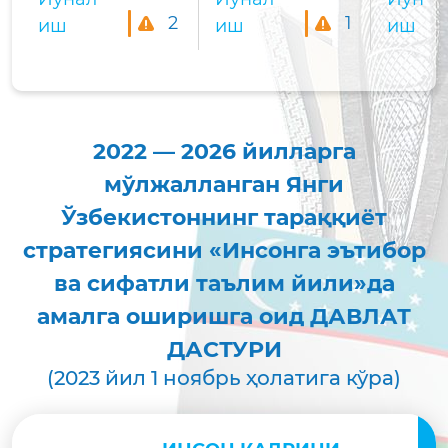
2
1
иш
иш
иш
2022 — 2026 йилларга
мўлжалланган Янги
Ўзбекистоннинг тараққиёт
стратегиясини «Инсонга эътибор
ва сифатли таълим йили»да
амалга оширишга оид ДАВЛАТ
ДАСТУРИ
(2023 йил 1 ноябрь ҳолатига кўра)