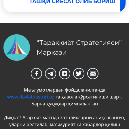
ТАШҚИ СИЁСАТ ОЛИБ БОРИШ
“Тараққиёт Стратегияси”
Маркази
Маълумотлардан фойдаланилганда
www.davlatdasturi.uz
га ҳавола кўрсатилиши шарт.
Барча ҳуқуқлар ҳимояланган
Диққат! Агар сиз матнда хатоликларни аниқласангиз,
уларни белгилаб, маъмуриятни хабардор қилиш