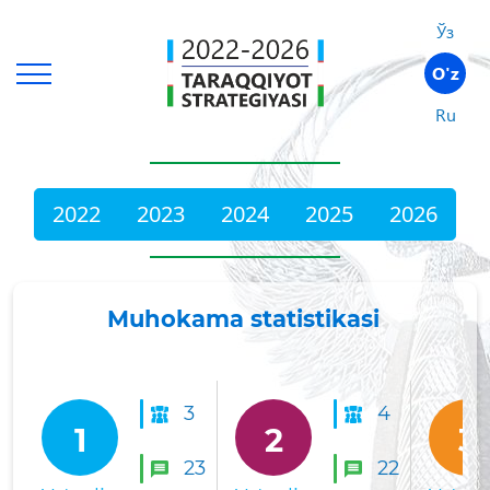
Ўз
O'z
Ru
2022
2023
2024
2025
2026
Muhokama statistikasi
3
4
1
2
3
23
22