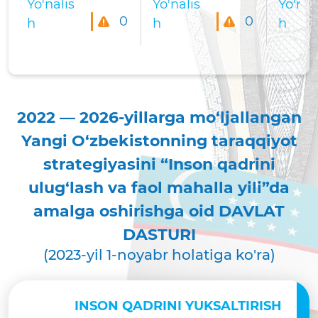
Yo'nalis
Yo'nalis
Yo'nal
0
0
h
h
h
2022 — 2026-yillarga mo‘ljallangan
Yangi O‘zbekistonning taraqqiyot
strategiyasini “Inson qadrini
ulug‘lash va faol mahalla yili”da
amalga oshirishga oid DAVLAT
DASTURI
(2023-yil 1-noyabr holatiga ko'ra)
INSON QADRINI YUKSALTIRISH